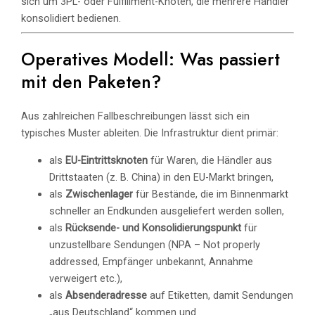
sich um 3PL- oder Fulfillment-Knoten, die mehrere Händler
konsolidiert bedienen.
Operatives Modell: Was passiert
mit den Paketen?
Aus zahlreichen Fallbeschreibungen lässt sich ein
typisches Muster ableiten. Die Infrastruktur dient primär:
als
EU-Eintrittsknoten
für Waren, die Händler aus
Drittstaaten (z. B. China) in den EU-Markt bringen,
als
Zwischenlager
für Bestände, die im Binnenmarkt
schneller an Endkunden ausgeliefert werden sollen,
als
Rücksende- und Konsolidierungspunkt
für
unzustellbare Sendungen (NPA – Not properly
addressed, Empfänger unbekannt, Annahme
verweigert etc.),
als
Absenderadresse
auf Etiketten, damit Sendungen
„aus Deutschland“ kommen und