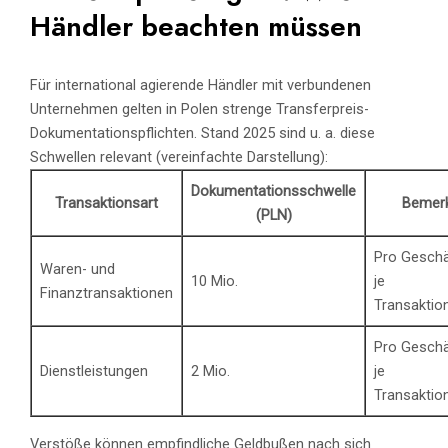
Händler beachten müssen
Für international agierende Händler mit verbundenen
Unternehmen gelten in Polen strenge Transferpreis-
Dokumentationspflichten. Stand 2025 sind u. a. diese
Schwellen relevant (vereinfachte Darstellung):
Dokumentationsschwelle
Transaktionsart
Bemer
(PLN)
Pro Geschä
Waren- und
10 Mio.
je
Finanztransaktionen
Transaktio
Pro Geschä
Dienstleistungen
2 Mio.
je
Transaktio
Verstöße können empfindliche Geldbußen nach sich