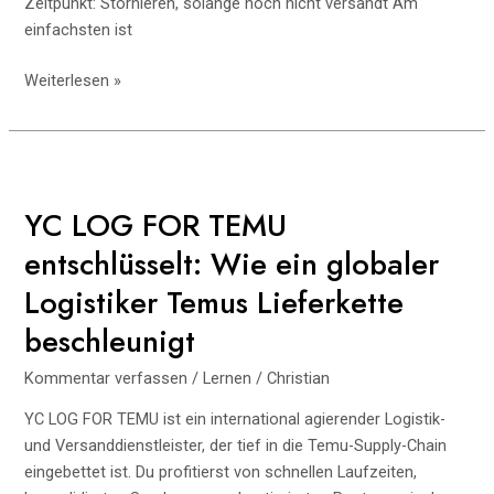
Zeitpunkt: Stornieren, solange noch nicht versandt Am
einfachsten ist
Temu-
Weiterlesen »
Bestellung
stornieren:
Der
komplette
Praxis‑Guide
YC LOG FOR TEMU
für
entschlüsselt: Wie ein globaler
Deutschland
(Schritte,
Logistiker Temus Lieferkette
Fristen,
beschleunigt
Rechte,
Support)
Kommentar verfassen
/
Lernen
/
Christian
YC LOG FOR TEMU ist ein international agierender Logistik-
und Versanddienstleister, der tief in die Temu-Supply-Chain
eingebettet ist. Du profitierst von schnellen Laufzeiten,