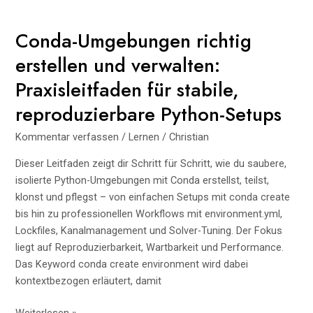
gedacht:
Strukturelles
Conda-Umgebungen richtig
Musterabgleich
erstellen und verwalten:
(
match-
case
)
Praxisleitfaden für stabile,
in
reproduzierbare Python-Setups
der
Praxis
Kommentar verfassen
/
Lernen
/
Christian
Dieser Leitfaden zeigt dir Schritt für Schritt, wie du saubere,
isolierte Python-Umgebungen mit Conda erstellst, teilst,
klonst und pflegst – von einfachen Setups mit conda create
bis hin zu professionellen Workflows mit environment.yml,
Lockfiles, Kanalmanagement und Solver-Tuning. Der Fokus
liegt auf Reproduzierbarkeit, Wartbarkeit und Performance.
Das Keyword conda create environment wird dabei
kontextbezogen erläutert, damit
Conda-
Weiterlesen »