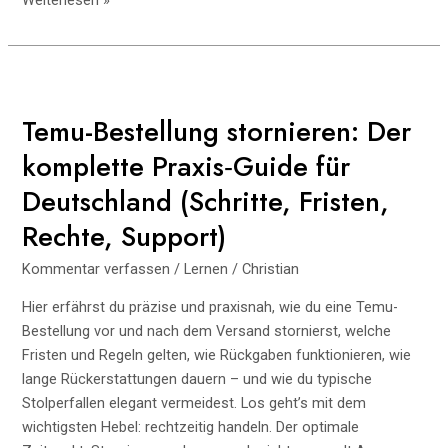
Umgebungen
richtig
erstellen
und
verwalten:
Temu-Bestellung stornieren: Der
Praxisleitfaden
komplette Praxis‑Guide für
für
stabile,
Deutschland (Schritte, Fristen,
reproduzierbare
Rechte, Support)
Python-
Setups
Kommentar verfassen
/
Lernen
/
Christian
Hier erfährst du präzise und praxisnah, wie du eine Temu-
Bestellung vor und nach dem Versand stornierst, welche
Fristen und Regeln gelten, wie Rückgaben funktionieren, wie
lange Rückerstattungen dauern – und wie du typische
Stolperfallen elegant vermeidest. Los geht’s mit dem
wichtigsten Hebel: rechtzeitig handeln. Der optimale