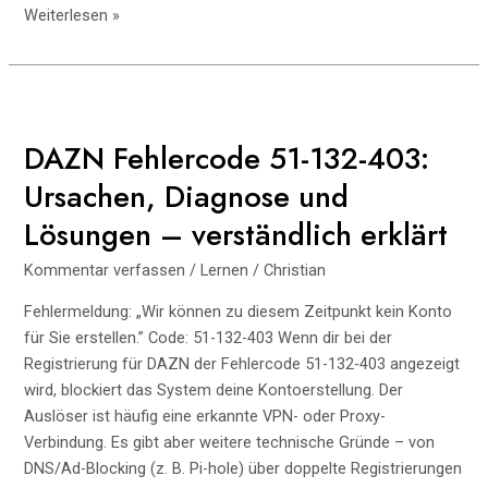
DAZN
Weiterlesen »
Fehlercode
10-
000-
000:
Ursachen
DAZN Fehlercode 51-132-403:
verstehen,
Ursachen, Diagnose und
schnell
beheben,
Lösungen – verständlich erklärt
dauerhaft
Kommentar verfassen
/
Lernen
/
Christian
vermeiden
Fehlermeldung: „Wir können zu diesem Zeitpunkt kein Konto
für Sie erstellen.” Code: 51-132-403 Wenn dir bei der
Registrierung für DAZN der Fehlercode 51-132-403 angezeigt
wird, blockiert das System deine Kontoerstellung. Der
Auslöser ist häufig eine erkannte VPN- oder Proxy-
Verbindung. Es gibt aber weitere technische Gründe – von
DNS/Ad-Blocking (z. B. Pi-hole) über doppelte Registrierungen