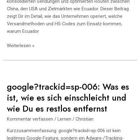
konsolidierten Sendungen und optimierten Routen zwischen
China, den USA und Zielmärkten wie Ecuador. Dieser Beitrag
zeigt Dir im Detail, wie das Unternehmen operiert, welche
Versandmethoden und HS-Codes zum Einsatz kommen,
warum Ecuador
YC
Weiterlesen »
LOG
FOR
TEMU
entschlüsselt:
Wie
google?trackid=sp-006: Was es
ein
ist, wie es sich einschleicht und
globaler
Logistiker
wie Du es restlos entfernst
Temus
Kommentar verfassen
/
Lernen
/
Christian
Lieferkette
beschleunigt
Kurzzusammenfassung: google?trackid=sp-006 ist kein
legitimes Google-Feature, sondern ein Adware-/Tracking-