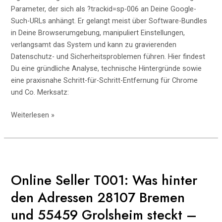
Parameter, der sich als ?trackid=sp-006 an Deine Google-
Such-URLs anhängt. Er gelangt meist über Software-Bundles
in Deine Browserumgebung, manipuliert Einstellungen,
verlangsamt das System und kann zu gravierenden
Datenschutz- und Sicherheitsproblemen führen. Hier findest
Du eine gründliche Analyse, technische Hintergründe sowie
eine praxisnahe Schritt-für-Schritt-Entfernung für Chrome
und Co. Merksatz:
google?
Weiterlesen »
trackid=sp-
006:
Was
es
ist,
Online Seller T001: Was hinter
wie
den Adressen 28107 Bremen
es
sich
und 55459 Grolsheim steckt –
einschleicht