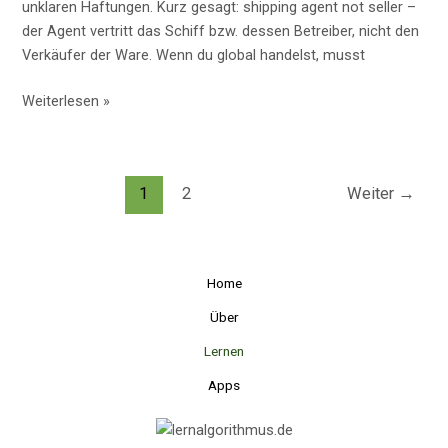
unklaren Haftungen. Kurz gesagt: shipping agent not seller –
der Agent vertritt das Schiff bzw. dessen Betreiber, nicht den
Verkäufer der Ware. Wenn du global handelst, musst
Shipping
Weiterlesen »
Agent
vs.
Seller:
1
2
Weiter
→
Die
klare
Trennung,
die
Home
dir
Zeit,
Über
Geld
Lernen
und
Apps
Ärger
im
Seeverkehr