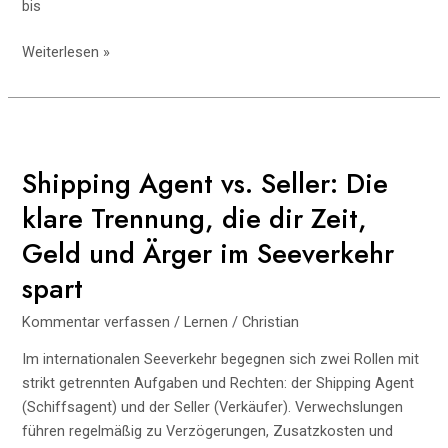
bis
DAZN
Weiterlesen »
Fehlercode
51-
132-
403:
Ursachen,
Shipping Agent vs. Seller: Die
Diagnose
klare Trennung, die dir Zeit,
und
Lösungen
Geld und Ärger im Seeverkehr
–
spart
verständlich
erklärt
Kommentar verfassen
/
Lernen
/
Christian
Im internationalen Seeverkehr begegnen sich zwei Rollen mit
strikt getrennten Aufgaben und Rechten: der Shipping Agent
(Schiffsagent) und der Seller (Verkäufer). Verwechslungen
führen regelmäßig zu Verzögerungen, Zusatzkosten und