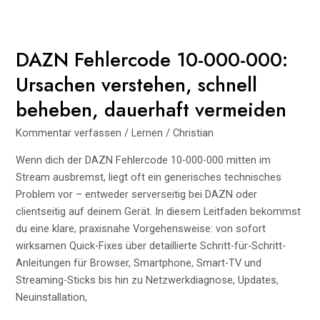
Was
hinter
den
DAZN Fehlercode 10-000-000:
Adressen
Ursachen verstehen, schnell
28107
Bremen
beheben, dauerhaft vermeiden
und
Kommentar verfassen
/
Lernen
/
Christian
55459
Grolsheim
Wenn dich der DAZN Fehlercode 10-000-000 mitten im
steckt
Stream ausbremst, liegt oft ein generisches technisches
–
Problem vor – entweder serverseitig bei DAZN oder
Logistikdrehscheibe,
clientseitig auf deinem Gerät. In diesem Leitfaden bekommst
Bewertungen
du eine klare, praxisnahe Vorgehensweise: von sofort
und
wirksamen Quick-Fixes über detaillierte Schritt-für-Schritt-
Verbraucherschutz
Anleitungen für Browser, Smartphone, Smart-TV und
Streaming-Sticks bis hin zu Netzwerkdiagnose, Updates,
Neuinstallation,