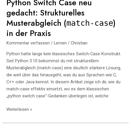
Python Switch Case neu
Datenschutzfolgen
gedacht: Strukturelles
und
praxistaugliche
Musterabgleich (
)
match-case
Lösungen
in der Praxis
Kommentar verfassen
/
Lernen
/
Christian
Python hatte lange kein klassisches Switch-Case-Konstrukt.
Seit Python 3.10 bekommst du mit strukturellem
Musterabgleich (match-case) eine deutlich stärkere Lösung,
die weit über das hinausgeht, was du aus Sprachen wie C,
C++ oder Java kennst. In diesem Artikel zeige ich dir, wie du
match-case effektiv einsetzt, wo es dem klassischen
„python switch case“-Gedanken überlegen ist, welche
Python
Weiterlesen »
Switch
Case
neu