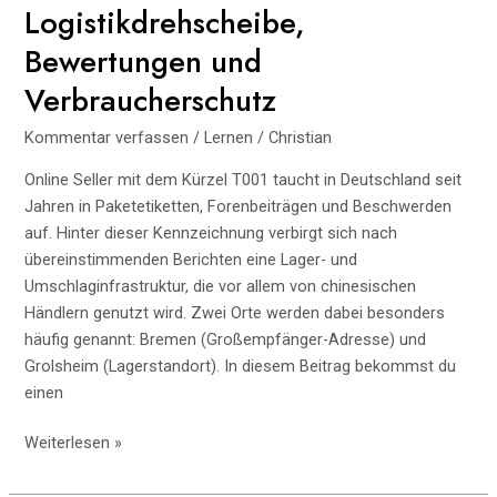
Logistikdrehscheibe,
und
Bewertungen und
wie
Du
Verbraucherschutz
es
restlos
Kommentar verfassen
/
Lernen
/
Christian
entfernst
Online Seller mit dem Kürzel T001 taucht in Deutschland seit
Jahren in Paketetiketten, Forenbeiträgen und Beschwerden
auf. Hinter dieser Kennzeichnung verbirgt sich nach
übereinstimmenden Berichten eine Lager- und
Umschlaginfrastruktur, die vor allem von chinesischen
Händlern genutzt wird. Zwei Orte werden dabei besonders
häufig genannt: Bremen (Großempfänger-Adresse) und
Grolsheim (Lagerstandort). In diesem Beitrag bekommst du
einen
Online
Weiterlesen »
Seller
T001: